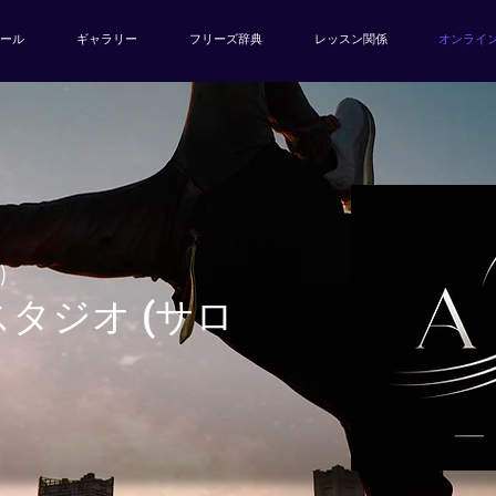
ール
ギャラリー
フリーズ辞典
レッスン関係
オンライ
)
タジオ (サロ