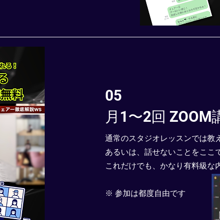
05
月1〜2回 ZOOM
通常のスタジオレッスンでは教
​あるいは、話せないことをここ
​これだけでも、かなり有料級な
​※ 参加は都度自由です