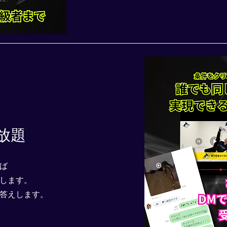
放題
ば
をします。
お答えします。